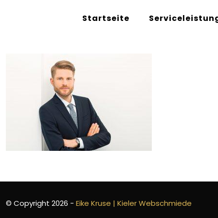
Startseite
Serviceleistun
© Copyright 2026 -
Eike Kruse | Kieler Webschmiede